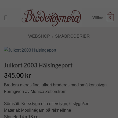
Skip
to
content
0
Villkor
WEBSHOP
/
SMÅBRODERIER
Julkort 2003 Hälsingeport
345.00
kr
Brodera meras fina julkort broderas med små korsstygn.
Formgiven av Monica Zetterström.
Sömsätt: Korsstygn och efterstygn, 6 stygn/cm
Material: Moulinégarn på räknelinne
Storlek: 14 x 18 cm