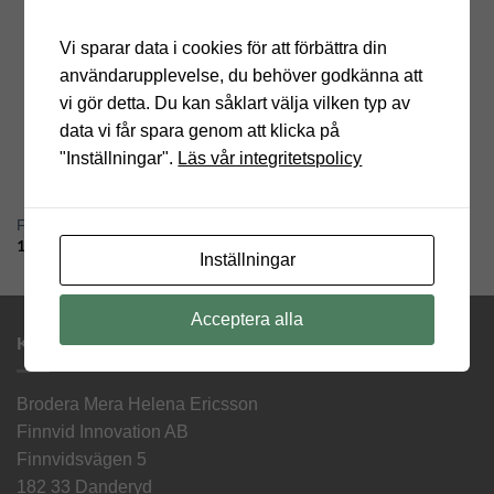
Vi sparar data i cookies för att förbättra din
användarupplevelse, du behöver godkänna att
vi gör detta. Du kan såklart välja vilken typ av
data vi får spara genom att klicka på
"Inställningar".
Läs vår integritetspolicy
Fiskar i korsstygn
Fyrkantspippi kudde
150.00
kr
895.00
kr
Inställningar
Acceptera alla
KONTAKTINFORMATION
Brodera Mera Helena Ericsson
Finnvid Innovation AB
Finnvidsvägen 5
182 33 Danderyd