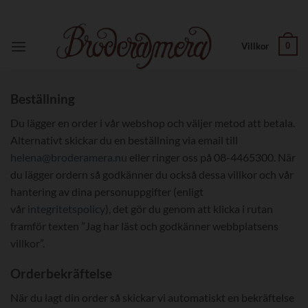
Skip
to
content
0
Villkor
Beställning
Du lägger en order i vår webshop och väljer metod att betala.
Alternativt skickar du en beställning via email till
helena@broderamera.nu
eller ringer oss på 08-4465300. När
du lägger ordern så godkänner du också dessa villkor och vår
hantering av dina personuppgifter (enligt
vår
integritetspolicy
), det gör du genom att klicka i rutan
framför texten ”
Jag har läst och godkänner webbplatsens
villkor”
.
Orderbekräftelse
När du lagt din order så skickar vi automatiskt en bekräftelse