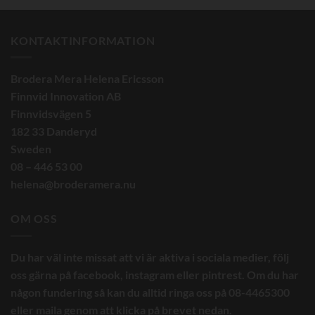
KONTAKTINFORMATION
Brodera Mera Helena Ericsson
Finnvid Innovation AB
Finnvidsvägen 5
182 33 Danderyd
Sweden
08 – 446 53 00
helena@broderamera.nu
OM OSS
Du har väl inte missat att vi är aktiva i sociala medier, följ
oss gärna på facebook, instagram eller pintrest. Om du har
någon fundering så kan du alltid ringa oss på 08-4465300
eller maila genom att klicka på brevet nedan.