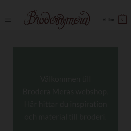
Skip
to
content
0
Villkor
Välkommen till
Brodera Meras webshop.
Här hittar du inspiration
och material till broderi.