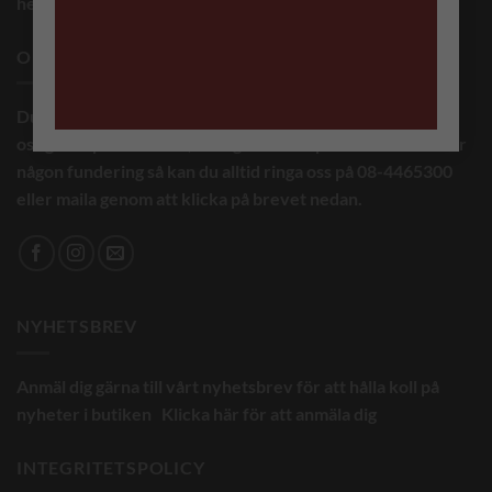
helena@broderamera.nu
OM OSS
Du har väl inte missat att vi är aktiva i sociala medier, följ
oss gärna på facebook, instagram eller pintrest. Om du har
någon fundering så kan du alltid ringa oss på 08-4465300
eller maila genom att klicka på brevet nedan.
NYHETSBREV
Anmäl dig gärna till vårt nyhetsbrev för att hålla koll på
nyheter i butiken
Klicka här för att anmäla dig
INTEGRITETSPOLICY