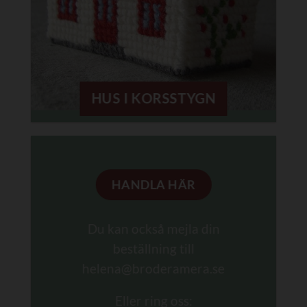
HUS I KORSSTYGN
HANDLA HÄR
Du kan också mejla din
beställning till
helena@broderamera.se
Eller ring oss: