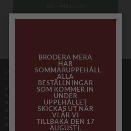
08 – 446 53 00
×
BRODERA MERA
HAR
SOMMARUPPEHÅLL.
KONTAKTINFORMATION
ALLA
BESTÄLLNINGAR
Brodera Mera Helena Ericsson
SOM KOMMER IN
UNDER
Finnvid Innovation AB
UPPEHÅLLET
Finnvidsvägen 5
SKICKAS UT NÄR
182 33 Danderyd
VI ÄR VI
Sweden
TILLBAKA DEN 17
08 – 446 53 00
AUGUSTI.