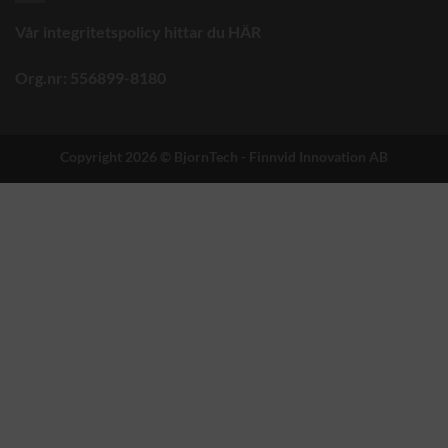
Vår integritetspolicy hittar du
HÄR
Org.nr: 556899-8180
Copyright 2026 ©
BjornTech - Finnvid Innovation AB