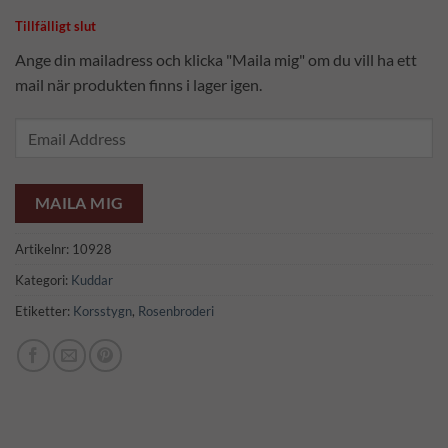
Tillfälligt slut
Ange din mailadress och klicka "Maila mig" om du vill ha ett
mail när produkten finns i lager igen.
Enter
your
email
address
MAILA MIG
to
join
Artikelnr:
10928
the
Kategori:
Kuddar
waitlist
Etiketter:
Korsstygn
,
Rosenbroderi
for
this
product