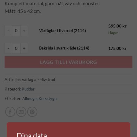
Komplett material, garn, nål, väv och mönster.
Mått: 45 x 42 cm.
595.00
kr
Vårfåglar i livsträd (2114) mängd
Vårfåglar i livsträd (2114)
I lager
Baksida i svart kläde (2114) mängd
175.00
kr
Baksida i svart kläde (2114)
LÄGG TILL I VARUKORG
Artikelnr:
varfaglar-i-livstrad
Kategori:
Kuddar
Etiketter:
Allmoge
,
Korsstygn
Dina data