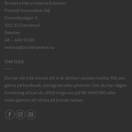
Brodera Mera Helena Ericsson
Finnvid Innovation AB
Finnvidsvägen 5
182 33 Danderyd
Sweden
08 – 446 53 00
helena@broderamera.nu
OM OSS
Du har väl inte missat att vi är aktiva i sociala medier, följ oss
gärna på facebook, instagram eller pintrest. Om du har någon
fundering så kan du alltid ringa oss på 08-4465300 eller
maila genom att klicka på brevet nedan.