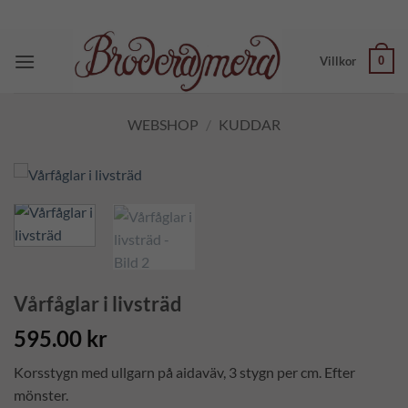
Skip
to
content
0
Villkor
WEBSHOP
/
KUDDAR
Vårfåglar i livsträd
595.00
kr
Korsstygn med ullgarn på aidaväv, 3 stygn per cm. Efter
mönster.