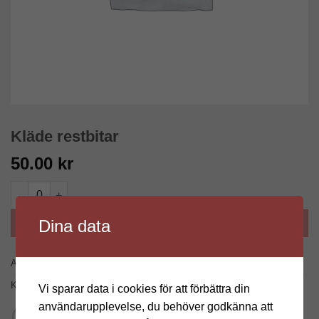
Kläde restbitar
50.00
kr
Kläde restbitar mängd
Dina data
LÄGG TILL I VARUKORG
Artikelnr:
10983
Kategori:
Okategoriserad
Vi sparar data i cookies för att förbättra din
användarupplevelse, du behöver godkänna att