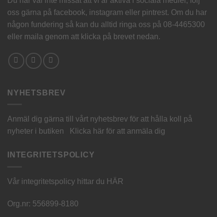
Du har väl inte missat att vi är aktiva i sociala medier, följ
oss gärna på facebook, instagram eller pintrest. Om du har
någon fundering så kan du alltid ringa oss på 08-4465300
eller maila genom att klicka på brevet nedan.
NYHETSBREV
Anmäl dig gärna till vårt nyhetsbrev för att hålla koll på
nyheter i butiken
Klicka här för att anmäla dig
INTEGRITETSPOLICY
Vår integritetspolicy hittar du
HÄR
Org.nr: 556899-8180