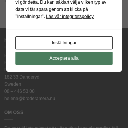
vi gör detta. Du kan såklart välja vilken typ av
data vi får spara genom att klicka på
"Inställningar".
Läs vår integritetspolicy
KONTAKTINFORMATION
Inställningar
Brodera Mera Helena Ericsson
Acceptera alla
Finnvid Innovation AB
Finnvidsvägen 5
182 33 Danderyd
Sweden
08 – 446 53 00
helena@broderamera.nu
OM OSS