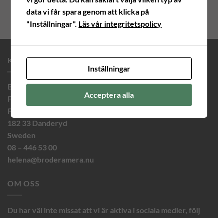
data vi får spara genom att klicka på
"Inställningar".
Läs vår integritetspolicy
KONTAKTINFORMATION
Inställningar
Brodera Mera Helena Ericsson
Acceptera alla
Finnvid Innovation AB
Finnvidsvägen 5
182 33 Danderyd
Sweden
08 – 446 53 00
helena@broderamera.nu
OM OSS
Du har väl inte missat att vi är aktiva i sociala medier, följ