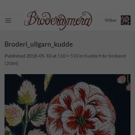
Skip
to
content
Villkor
Broderi_ullgarn_kudde
Published
2018-05-10
at
510 × 510
in
Kudde från Småland
(2084)