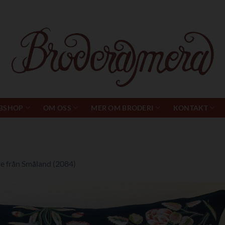
BSHOP
OM OSS
MER OM BRODERI
KONTAKT
e från Småland (2084)