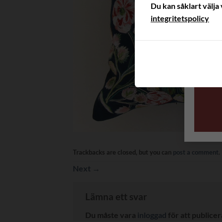
Du kan såklart välja 
integritetspolicy
Trackbacks are closed, but you can
post a comment
.
Next
→
Lämna ett svar
Du måste vara
inloggad
för att publice