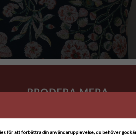
BRODERA MERA
HAR
SOMMARUPPEHÅLL.
ALLA
BESTÄLLNINGAR
kies för att förbättra din användarupplevelse, du behöver godkän