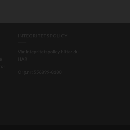
INTEGRITETSPOLICY
Vår integritetspolicy hittar du
på
HÄR
för
Org.nr: 556899-8180