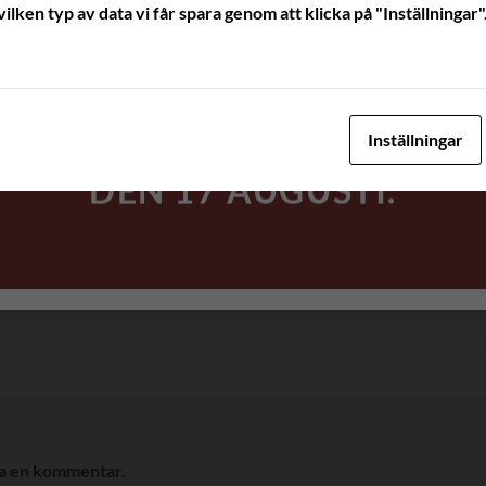
SOM KOMMER IN
vilken typ av data vi får spara genom att klicka på "Inställningar"
UNDER
UPPEHÅLLET
SKICKAS UT NÄR VI
Inställningar
ÄR VI TILLBAKA
DEN 17 AUGUSTI.
ra en kommentar.