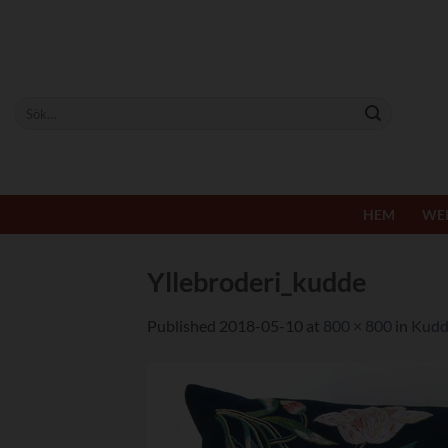
Skip
to
content
Sök
efter:
HEM
WE
Yllebroderi_kudde
Published
2018-05-10
at
800 × 800
in
Kudd