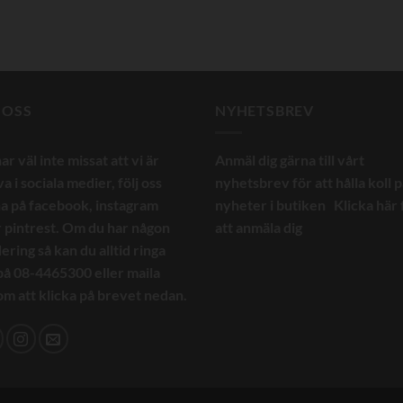
 OSS
NYHETSBREV
ar väl inte missat att vi är
Anmäl dig gärna till vårt
va i sociala medier, följ oss
nyhetsbrev för att hålla koll 
a på facebook, instagram
nyheter i butiken
Klicka här 
r pintrest. Om du har någon
att anmäla dig
ering så kan du alltid ringa
på 08-4465300 eller maila
m att klicka på brevet nedan.