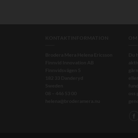
KONTAKTINFORMATION
OM
Brodera Mera Helena Ericsson
Du h
Finnvid Innovation AB
akti
Finnvidsvägen 5
gärn
182 33 Danderyd
elle
Sweden
fund
08 – 446 53 00
oss 
helena@broderamera.nu
geno