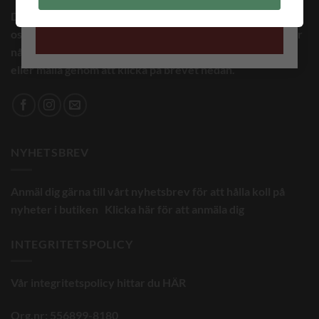
Du har väl inte missat att vi är aktiva i sociala medier, följ
oss gärna på facebook, instagram eller pintrest. Om du har
någon fundering så kan du alltid ringa oss på 08-4465300
eller maila genom att klicka på brevet nedan.
NYHETSBREV
Anmäl dig gärna till vårt nyhetsbrev för att hålla koll på
nyheter i butiken
Klicka här för att anmäla dig
INTEGRITETSPOLICY
Vår integritetspolicy hittar du
HÄR
Org.nr: 556899-8180