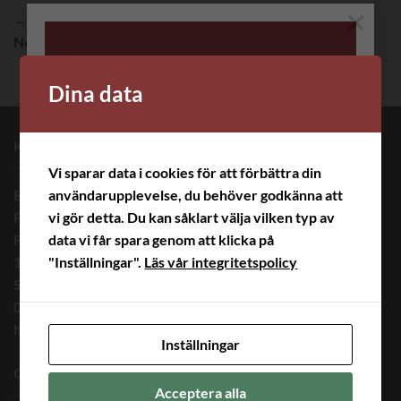
×
←
Previous
Next
→
Dina data
BRODERA MERA
KONTAKTINFORMATION
HAR
Vi sparar data i cookies för att förbättra din
SOMMARUPPEHÅLL.
ALLA
Brodera Mera Helena Ericsson
användarupplevelse, du behöver godkänna att
BESTÄLLNINGAR
Finnvid Innovation AB
vi gör detta. Du kan såklart välja vilken typ av
SOM KOMMER IN
Finnvidsvägen 5
data vi får spara genom att klicka på
UNDER
182 33 Danderyd
"Inställningar".
Läs vår integritetspolicy
UPPEHÅLLET
Sweden
SKICKAS UT NÄR
08 – 446 53 00
VI ÄR VI
helena@broderamera.nu
TILLBAKA DEN 17
Inställningar
AUGUSTI.
OM OSS
Acceptera alla