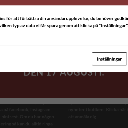
ALLA
BESTÄLLNINGAR
kies för att förbättra din användarupplevelse, du behöver godkän
SOM KOMMER IN
vilken typ av data vi får spara genom att klicka på "Inställningar"
UNDER
UPPEHÅLLET
SKICKAS UT NÄR VI
Inställningar
ÄR VI TILLBAKA
DEN 17 AUGUSTI.
 OSS
NYHETSBREV
ar väl inte missat att vi är
Anmäl dig gärna till vårt
va i sociala medier, följ oss
nyhetsbrev för att hålla koll 
a på facebook, instagram
nyheter i butiken
Klicka här 
r pintrest. Om du har någon
att anmäla dig
ering så kan du alltid ringa