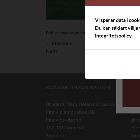
Vi sparar data i coo
Du kan såklart välja 
Both comments and trackbacks are currently closed.
integritetspolicy
←
Previous
Next
→
KONTAKTINFORMATION
OM
Brodera Mera Helena Ericsson
Du h
Finnvid Innovation AB
akti
Finnvidsvägen 5
gärn
182 33 Danderyd
elle
Sweden
fund