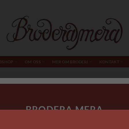
BSHOP
OM OSS
MER OM BRODERI
KONTAKT
arn nr 5
BRODERA MERA
HAR
SOMMARUPPEHÅLL.