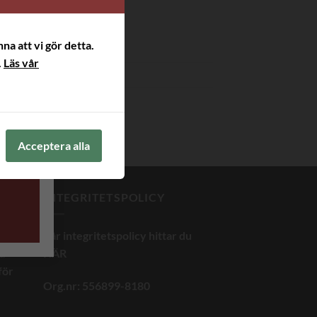
na att vi gör detta.
.
Läs vår
Acceptera alla
INTEGRITETSPOLICY
Vår integritetspolicy hittar du
på
HÄR
för
Org.nr: 556899-8180