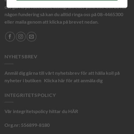
oss gärna på facebook, instagram eller pintrest. Om du har
någon fundering så kan du alltid ringa oss på 08-4465300
eller maila genom att klicka på brevet nedan.
NYHETSBREV
Anmäl dig gärna till vårt nyhetsbrev för att hålla koll på
nyheter i butiken
Klicka här för att anmäla dig
INTEGRITETSPOLICY
Vår integritetspolicy hittar du
HÄR
Org.nr: 556899-8180