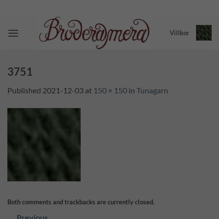
Skip
to
content
Villkor
3751
Published
2021-12-03
at
150 × 150
in
Tunagarn
Both comments and trackbacks are currently closed.
←
Previous