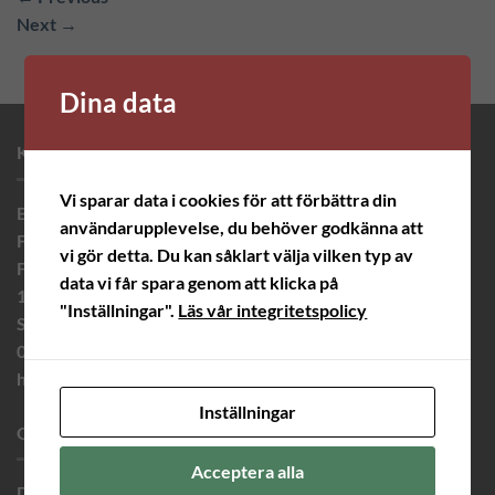
Next
→
Dina data
KONTAKTINFORMATION
Vi sparar data i cookies för att förbättra din
Brodera Mera Helena Ericsson
användarupplevelse, du behöver godkänna att
Finnvid Innovation AB
vi gör detta. Du kan såklart välja vilken typ av
Finnvidsvägen 5
data vi får spara genom att klicka på
182 33 Danderyd
"Inställningar".
Läs vår integritetspolicy
Sweden
08 – 446 53 00
helena@broderamera.nu
Inställningar
OM OSS
Acceptera alla
Du har väl inte missat att vi är aktiva i sociala medier, följ