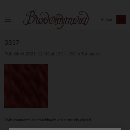
Skip
to
content
Villkor
3317
Published
2021-12-03
at
150 × 150
in
Tunagarn
Both comments and trackbacks are currently closed.
←
Previous