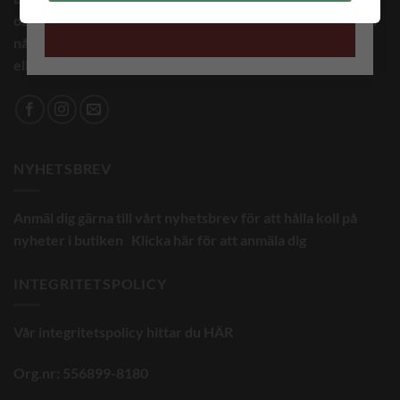
oss gärna på facebook, instagram eller pintrest. Om du har
någon fundering så kan du alltid ringa oss på 08-4465300
eller maila genom att klicka på brevet nedan.
NYHETSBREV
Anmäl dig gärna till vårt nyhetsbrev för att hålla koll på
nyheter i butiken
Klicka här för att anmäla dig
INTEGRITETSPOLICY
Vår integritetspolicy hittar du
HÄR
Org.nr: 556899-8180