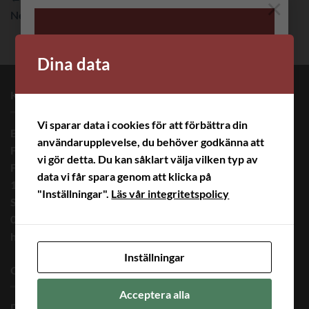
×
Next
→
Dina data
BRODERA MERA
KONTAKTINFORMATION
HAR
Vi sparar data i cookies för att förbättra din
SOMMARUPPEHÅLL.
Brodera Mera Helena Ericsson
ALLA
användarupplevelse, du behöver godkänna att
Finnvid Innovation AB
BESTÄLLNINGAR
vi gör detta. Du kan såklart välja vilken typ av
Finnvidsvägen 5
SOM KOMMER IN
data vi får spara genom att klicka på
182 33 Danderyd
UNDER
"Inställningar".
Läs vår integritetspolicy
UPPEHÅLLET
Sweden
SKICKAS UT NÄR
08 – 446 53 00
VI ÄR VI
helena@broderamera.nu
TILLBAKA DEN 17
Inställningar
AUGUSTI.
OM OSS
Acceptera alla
Du har väl inte missat att vi är aktiva i sociala medier, följ