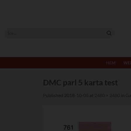
Skip
to
content
Sök
efter:
HEM
WE
DMC parl 5 karta test
Published
2018-10-05
at
2480 × 2480
in
Ga