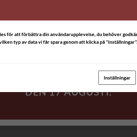
HAR
SOMMARUPPEHÅLL.
ALLA
BESTÄLLNINGAR
kies för att förbättra din användarupplevelse, du behöver godkän
SOM KOMMER IN
vilken typ av data vi får spara genom att klicka på "Inställningar"
UNDER
UPPEHÅLLET
SKICKAS UT NÄR VI
Inställningar
ÄR VI TILLBAKA
DEN 17 AUGUSTI.