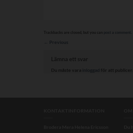
Trackbacks are closed, but you can
post a comment
.
←
Previous
Lämna ett svar
Du måste vara
inloggad
för att publice
KONTAKTINFORMATION
OM
Brodera Mera Helena Ericsson
Du h