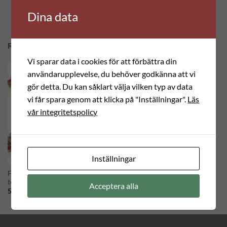
Dina data
RELATERADE PRODUKTER
Vi sparar data i cookies för att förbättra din
användarupplevelse, du behöver godkänna att vi
gör detta. Du kan såklart välja vilken typ av data
vi får spara genom att klicka på "Inställningar".
Läs
vår integritetspolicy
Inställningar
Fyrkantig rölakanskudde med
Jämtländsk kudde från Brunflo
tofsar
945.00
kr
Acceptera alla
575.00
kr