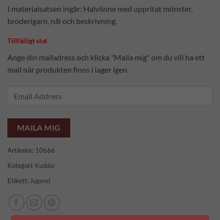
I materialsatsen ingår: Halvlinne med uppritat mönster,
broderigarn, nål och beskrivning.
Tillfälligt slut
Ange din mailadress och klicka "Maila mig" om du vill ha ett
mail när produkten finns i lager igen.
Enter
your
email
address
MAILA MIG
to
join
Artikelnr:
10666
the
Kategori:
Kuddar
waitlist
Etikett:
Jugend
for
this
product