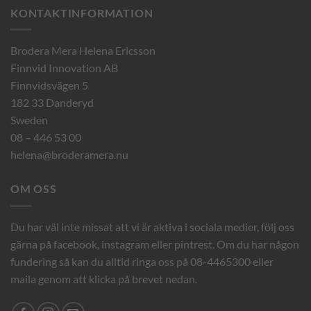
KONTAKTINFORMATION
Brodera Mera Helena Ericsson
Finnvid Innovation AB
Finnvidsvägen 5
182 33 Danderyd
Sweden
08 – 446 53 00
helena@broderamera.nu
OM OSS
Du har väl inte missat att vi är aktiva i sociala medier, följ oss
gärna på facebook, instagram eller pintrest. Om du har någon
fundering så kan du alltid ringa oss på 08-4465300 eller
maila genom att klicka på brevet nedan.