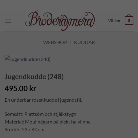
Skip
to
content
0
Villkor
WEBSHOP
/
KUDDAR
Jugendkudde (248)
495.00
kr
En underbar rosenkudde i jugendstil.
Sömsätt: Plattsöm och stjälkstygn
Material: Moulinégarn på blekt halvlinne
Storlek: 53 x 40 cm