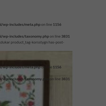
l/wp-includes/meta.php
on line
1156
l/wp-includes/taxonomy.php
on line
3831
kdukar product_tag-korsstygn has-post-
l/wp-includes/meta.php
on line
1156
l/wp-includes/taxonomy.php
on line
3831