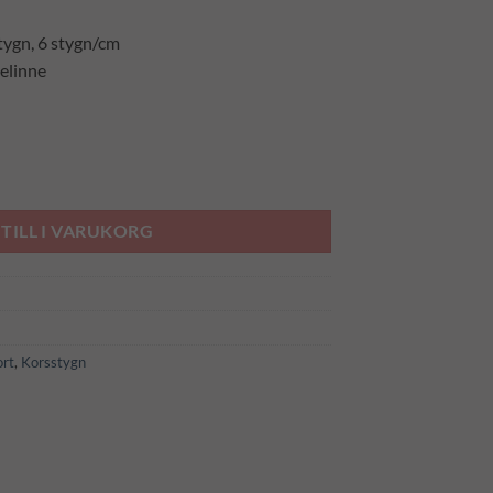
tygn, 6 stygn/cm
elinne
ngd
TILL I VARUKORG
ort
,
Korsstygn