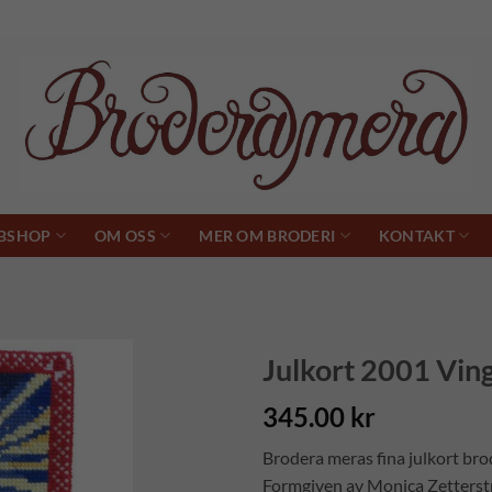
BSHOP
OM OSS
MER OM BRODERI
KONTAKT
Julkort 2001 Ving
345.00
kr
Brodera meras fina julkort br
Formgiven av Monica Zetterst