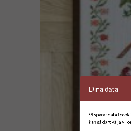
y.php
on line
3831
y.php
on line
3831
Dina data
Vi sparar data i cook
kan såklart välja vilk