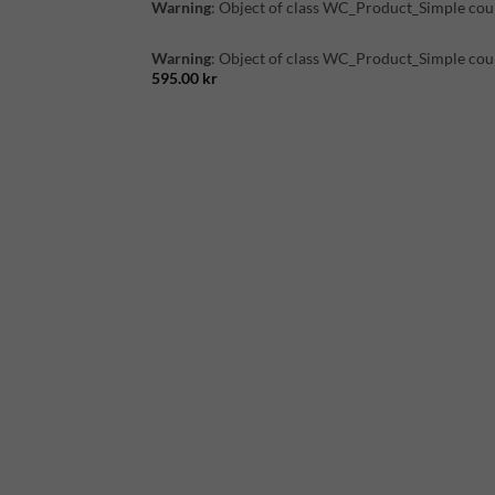
Warning
: Object of class WC_Product_Simple coul
Warning
: Object of class WC_Product_Simple coul
595.00
kr
31
31