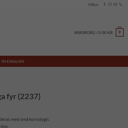
Villkor
0
VARUKORG /
0.00
KR
IN ENGLISH
a fyr (2237)
oderas med små korsstygn.
röm.