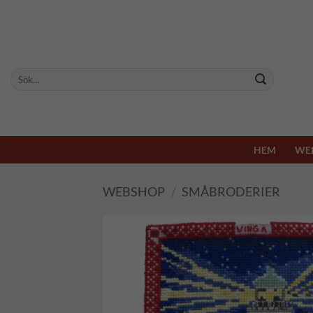
Skip
to
content
Sök
efter:
HEM
WE
WEBSHOP
/
SMÅBRODERIER