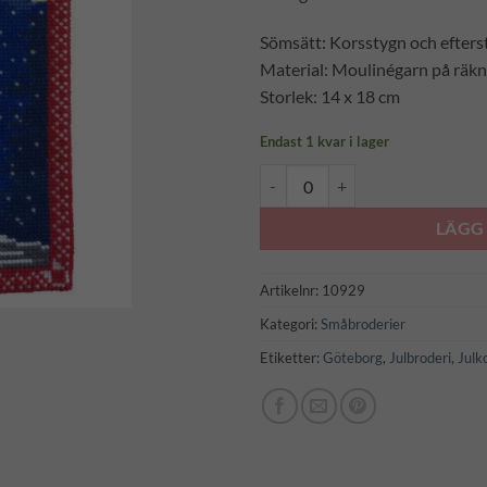
Sömsätt: Korsstygn och efters
Material: Moulinégarn på räkn
Storlek: 14 x 18 cm
Endast 1 kvar i lager
Julkort 2001 Vinga fyr (2237) mä
LÄGG 
Artikelnr:
10929
Kategori:
Småbroderier
Etiketter:
Göteborg
,
Julbroderi
,
Julk